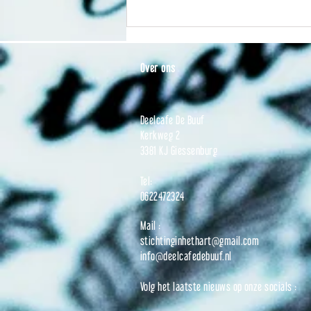
Openingstijden zomervakantie '26
Over ons
Deelcafe De Buuf
Kerkweg 2
3381 KJ Giessenburg
Tel:
0622472324
Mail :
stichtinginhethart@gmail.com
info@deelcafedebuuf.nl
Volg het laatste nieuws op onze socials :