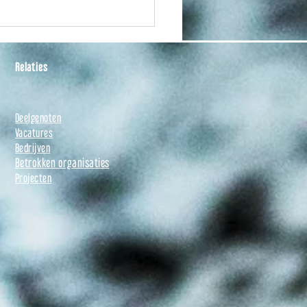
e open op: -vrij 01/05 tot
 uur ​ Vanaf week 19
Relaties
Deelgenoten
Vacatures
Bedrijven
Betrokken organisaties
Projecten