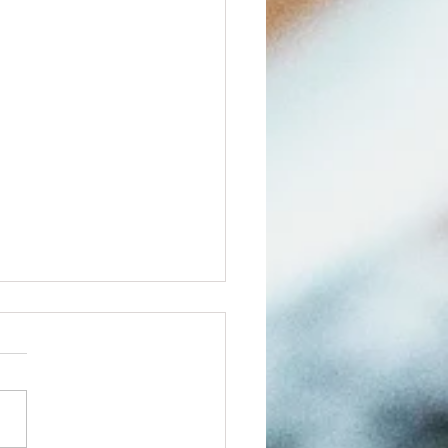
gstijden meivakantie
ie zijn we
open: ​ In week 17 zijn we
op: -woe 22/4 tot 13.00 uur -