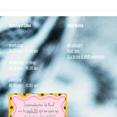
donderdagochtend, vrijdagochtend
zijn w
én zaterdagochtend! Hopelijk tot
13.00
ziens :)
Openingstijden
Informatie
woensdag:
Menukaart
09.30 uur - 13.00 uur
Over ons
Stichting & ANBI gegevens
donderdag, vrijdag
09.30 uur - 16.30 uur
zaterdag
09.30 uur - 13.00 uur