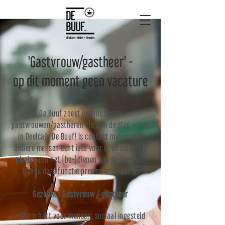
'Gastvrouw/gastheer' -
op dit moment geen vacature
De Buuf zoekt enthousiaste
gastvrouwen/gastheren die aan de slag willen
in Deelcafe De Buuf! Is contact maken met
andere mensen echt iets voor u, en beleeft u
plezier aan het (be-)dienen van de klanten?
Dan is deze functie precíes iets voor u!
Gezocht : Gastvrouw / gastheer
- Warm hart voor mensen, sociaal ingesteld