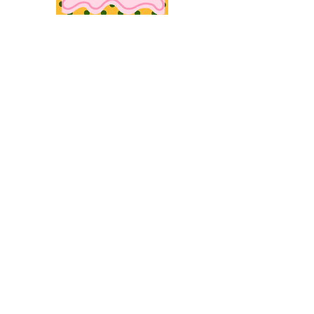
Openingstijden
woensdag:
09.30 uur - 13.00 uur
donderdag, vrijdag
09.30 uur - 16.30 uur
zaterdag
09.30 uur - 13.00 uur