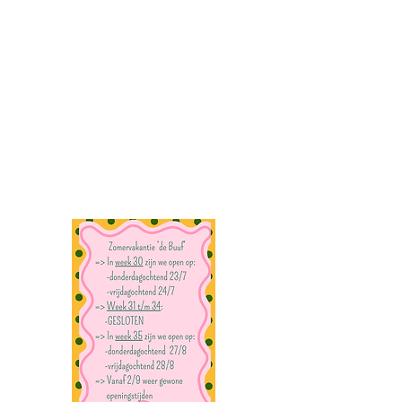
Kerkweg 2
3381 KJ Giessenburg
Tel:
0622472324
Mail :
stichtinginhethart@gmail.com
info@deelcafedebuuf.nl
Volg het laatste nieuws op onze socials :